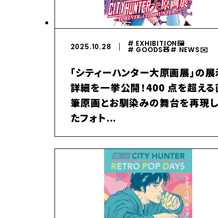
# EXHIBITION🖼️
2025.10.28
# GOODS🧸️
# NEWS✉️️
「シティーハンター大原画展」の展
詳細を一挙公開！400 点を超える
筆原画とお馴染みの舞台を再現
たフォト...