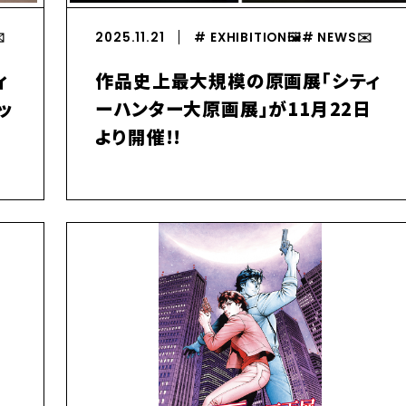
️
2025.11.21
# EXHIBITION🖼️
# NEWS✉️️
ィ
作品史上最大規模の原画展「シティ
ッ
ーハンター大原画展」が11月22日
コ
より開催!!