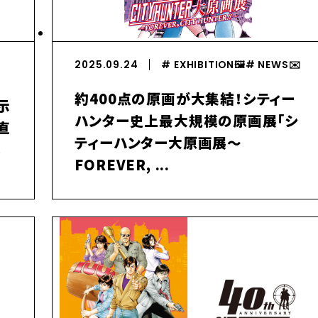
2025.09.24
# EXHIBITION🖼️
# NEWS✉️️
約400点の原画が大集結！シティー
示
ハンター史上最大規模の原画展「シ
直
ティーハンター大原画展～
し
FOREVER, ...