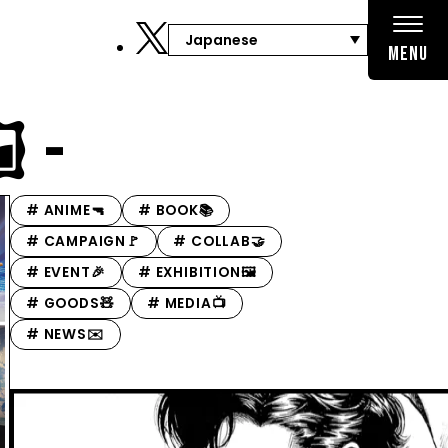
MENU
️ -
# ANIME🔫
# BOOK📚
# CAMPAIGN🚩
# COLLAB🤝
# EVENT🎉
# EXHIBITION🖼️
# GOODS🧸️
# MEDIA📺
# NEWS✉️️