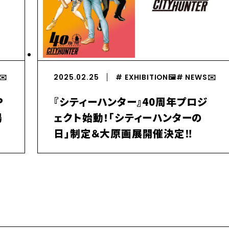
️️
2025.02.25
# EXHIBITION🖼️
# NEWS✉️️
P
『シティーハンター』40周年プロジ
場
ェクト始動！「シティーハンターの
日」制定＆大原画展開催決定‼︎