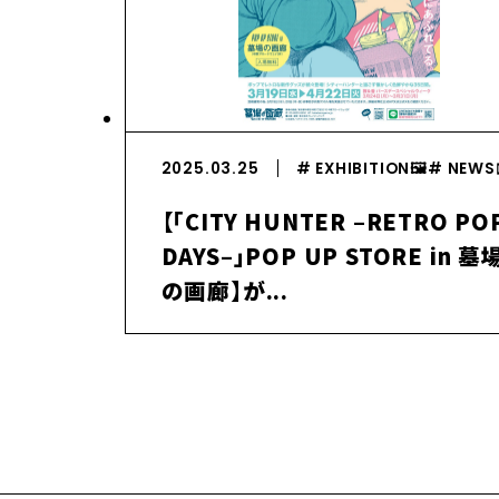
2025.03.25
# EXHIBITION🖼️
# NEWS✉
【「CITY HUNTER –RETRO PO
DAYS–」POP UP STORE in 墓
の画廊】が...