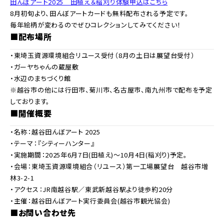
田んぼアート2025 田植え＆稲刈り体験申込はこちら
8月初旬より、田んぼアートカードも無料配布される予定です。
毎年絵柄が変わるのでぜひコレクションしてみてください！
■配布場所
・東埼玉資源環境組合リユース受付（8月の土日は展望台受付）
・ガーヤちゃんの蔵屋敷
・水辺のまちづくり館
※越谷市の他には行田市、菊川市、名古屋市、南九州市で配布を予定
しております。
■開催概要
・名称：越谷田んぼアート 2025
・テーマ：『シティーハンター』
・実施期間：2025年6月7日(田植え)～10月4日(稲刈り)予定。
・会場：東埼玉資源環境組合（リユース）第一工場展望台 越谷市増
林3-2-1
・アクセス：JR南越谷駅／東武新越谷駅より徒歩約20分
・主催：越谷田んぼアート実行委員会(越谷市観光協会)
■お問い合わせ先